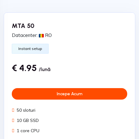
MTA 50
Datacenter:
RO
Instant setup
€ 4.95
/lună
Incepe Acum
50 sloturi
10 GB SSD
1 core CPU